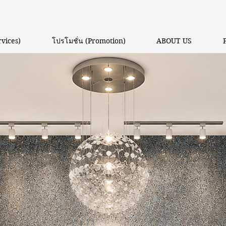
rvices)
โปรโมชั่น (Promotion)
ABOUT US