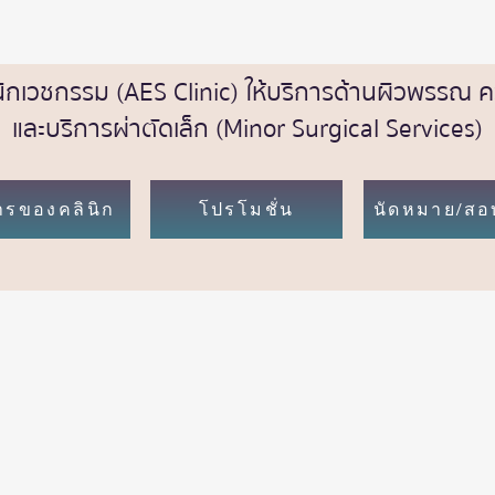
นิกเวชกรรม (AES Clinic) ให้บริการด้านผิวพรรณ
และบริการผ่าตัดเล็ก (Minor Surgical Services)
ารของคลินิก
โปรโมชั่น
นัดหมาย/ส