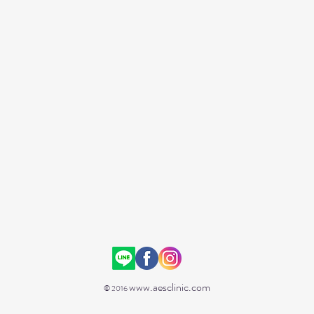
www.aesclinic.com
© 2016