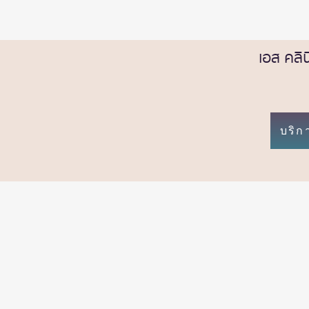
เอส คลิ
บริก