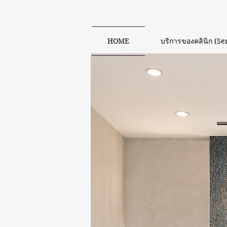
HOME
บริการของคลินิก (Se