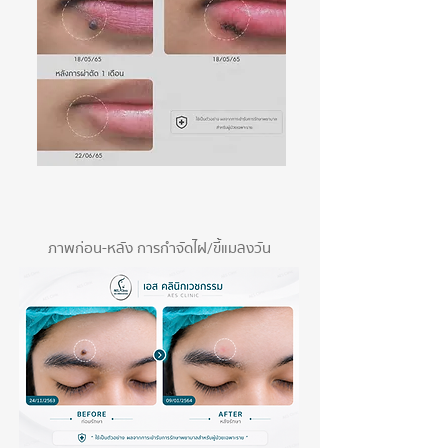
ภาพก่อน-หลัง การกำจัดไฝ/ขี้แมลงวัน