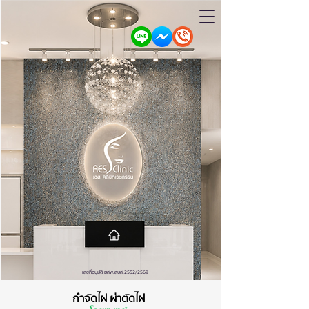
เลขที่อนุมัติ ฆสพ.สบส.2552/2569
กำจัดไฝ ผ่าตัดไฝ