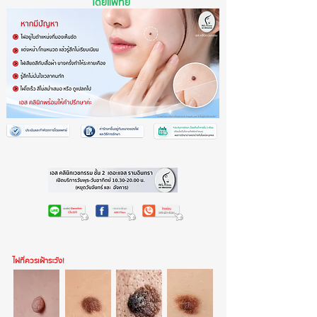
โดยแพทย์
ไฝที่ควรเฝ้าระวัง!