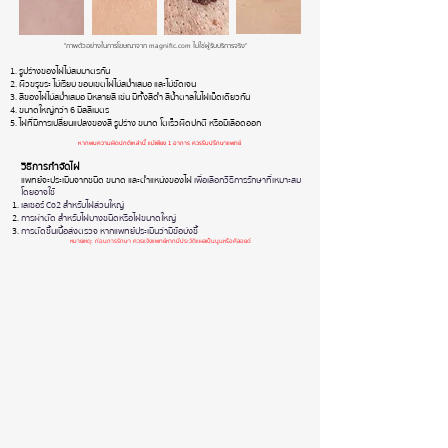
"ภาพตัวอย่างในการโฆษณาจาก magnific.com ไม่ใช่ผู้รับบริการจริง"
รูปร่างของไฝไม่สมมาตรกัน
ผิวขรุขระ ไม่เรียบ ขอบเขตไฝไม่สม่ำเสมอ และไม่ชัดเจน
สีของไฝไม่สม่ำเสมอ มีหลายสี เช่น มีทั้งสีดำ สีน้ำตาลในไฝเม็ดเดียวกัน
ขนาดใหญ่กว่า 6 มิลลิเมตร
ไฝที่มีการเปลี่ยนแปลงของสี รูปร่าง ขนาด โตเร็วผิดปกติ หรือมีเลือดออก
หากพบความผิดปกติเหล่านี้ แม้เพียง 1 อาการ
ควรรีบปรึกษาแพทย์
วิธีการกำจัดไฝ
แพทย์จะประเมินจากชนิด ขนาด และตำแหน่งของไฝ
เพื่อเลือกวิธีการรักษาที่เหมาะสม
โดยอาจใช้
เลเซอร์ Co2 สำหรับไฝส่วนใหญ่
การผ่าตัด สำหรับไฝบางชนิดหรือไฝขนาดใหญ่
การตัดชิ้นเนื้อส่งตรวจ หากแพทย์ประเมินว่ามีข้อบ่งชี้
หมายเหตุ: ก่อนการรักษา ควรแจ้งแพทย์หากมีประวัติแผลเป็นนูนหรือคีลอยด์