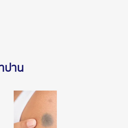
ษาปาน