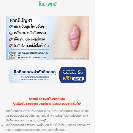
โ
ดยแพทย์
คีลอยด์ คือ แผลเป็นที่มีลักษณะ
"นูนเพิ่มขึ้น และขยายขนาดเกินกว่าขอบเขตของแผลเริ่มต้น"
เกิดขึ้นทันทีที่แผลหาย หรือหลังจากที่แผลหายดีแล้วระยะเวลาหนึ่ง อาจใช้
เวลาเป็นเดือนหรือเป็นปีในการก่อตัว ถ้าหากปล่อยทิ้งไว้โดยไม่รักษา แผล
เป็นคีลอยด์อาจจะขยายขนาดใหญ่ขึ้น
เกิดได้ทุกส่วนของร่างกาย พบได้บ่อย ที่ หัวไหล่ ติ่งหู หน้าอก บริเวณหลัง
ส่วนบน และบริเวณอวัยวะที่ขยับ หรือ เคลื่อนไหวบ่อย