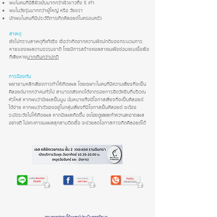
พบในคนที่มีสีผิวเข้มมากกว่าผิวขาวถึง 5 เท่า
พบในวัยรุ่นมากกว่าผู้ใหญ่ หรือ วัยชรา
มักพบในคนที่มีประวัติการเกิดคีลอยด์ในครอบครัว
สาเหตุ
ยังไม่ทราบสาเหตุที่แท้จริง เชื่อว่าเกิดจากความผิดปกติของกระบวนการ
หายของแผลตามธรรมชาติ โดยมีการสร้างคอลลาเจนเพื่อซ่อมแซมเนื้อเยื่อ
ที่เสียหาย
มากเกินกว่าปกติ
การป้องกัน
พยายามหลีกเลี่ยงการทำให้เกิดแผล โดยเฉพาะในคนที่มีความเสี่ยงที่จะเป็น
คีลอยด์มากกว่าคนทั่วไป สามารถสังเกตได้จากรอยการฉีดวัคซีนที่บริเวณ
หัวไหล่ หากพบว่ามีแผลเป็นนูน นั่นหมายถึงมีโอกาสเสี่ยงที่จะเป็นคีลอยด์
ได้ง่าย หากพบว่าตัวเองอยู่ในกลุ่มเสี่ยงที่มีโอกาสเป็นคีลอยด์ จะต้อง
ระมัดระวังไม่ให้เกิดแผล หากมีแผลเกิดขึ้น
จะต้องดูแลและทำความสะอาดแผล
อย่างดี
ไม่แกะเกาจนแผลลุกลามติดเชื้อ จะช่วยลดโอกาสการเกิดคีลอยด์ได้