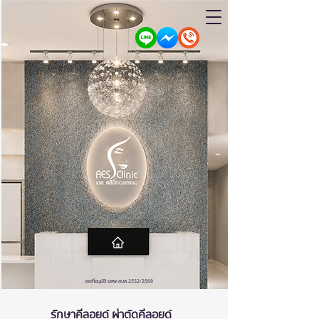
เลขที่อนุมัติ ฆสพ.สบส.2552/2569
รัักษาคีลอยด์ ผ่าตัดคีลอยด์